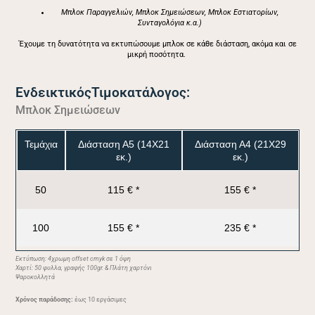
Μπλοκ Παραγγελιών, Μπλοκ Σημειώσεων, Μπλοκ Εστιατορίων,
Συνταγολόγια κ.α.)
Έχουμε τη δυνατότητα να εκτυπώσουμε μπλοκ σε κάθε διάσταση, ακόμα και σε
μικρή ποσότητα.
ΕνδεικτικόςΤιμοκατάλογος:
Μπλοκ Σημειώσεων
Τεμάχια
Διάσταση Α5 (14Χ21
Διάσταση Α4 (21Χ29
εκ.)
εκ.)
50
115 € *
155 € *
100
155 € *
235 € *
Εκτύπωση:
4χρωμη offset cmyk
σε 1 όψη
Χαρτί: 50 φυλλα, γραφής 100gr. & Πλάτη χαρτόνι
Ψαροκολλητά
Χρόνος παράδοσης:
έως 10 εργάσιμες