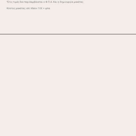
*Στις τιμές δεν περιλαμβάνεται ο Φ.Π.Α. Και η δημιουργία μακέτας.
Κόστος μακέτας: επί πλέον 10€ + φπα