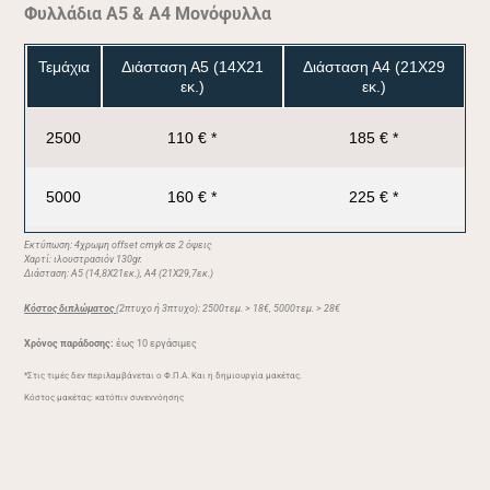
Φυλλάδια Α5 & A4 Μονόφυλλα
Τεμάχια
Διάσταση Α5 (14Χ21
Διάσταση Α4 (21Χ29
εκ.)
εκ.)
2500
110 € *
185 € *
5000
160 € *
225 € *
Εκτύπωση: 4χρωμη offset cmyk σε 2 όψεις
Χαρτί: ιλουστρασιόν 130gr.
Διάσταση: Α5 (14,8Χ21εκ.), A4 (21X29,7εκ.)
Κόστος διπλώματος
(2πτυχο ή 3πτυχο): 2500τεμ. > 18€, 5000τεμ. > 28€
Χρόνος παράδοσης:
έως 10 εργάσιμες
*Στις τιμές δεν περιλαμβάνεται ο Φ.Π.Α. Και η δημιουργία μακέτας.
Κόστος μακέτας: κατόπιν συνεννόησης